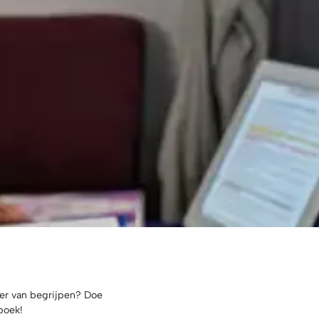
eer van begrijpen? Doe
boek!